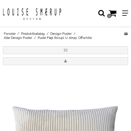
0
Forside
/
Produktkatalog
/
Design Puder
/
Alle Design Puder
/
Pude Fløjl 60x40 U strop, Offwhite