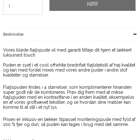
KØB
Beskrivelse
Vores bløde fløjlspude vil med garanti tilføje dit hjem et lækkert
luksuriøst touch.
Puden er syet i et cool offwhite bredriflet fløjlstekstil af høj kvalitet
og kan med fordel mixes med vores andre puder i andre stof
kvaliteter og størrelser.
Fløjlspuden findes i 4 størrelser, som komplimenterer hinanden
super godt når de kombineres. Prøv dig frem med at mikse
fløjlspuden med en kontrastfarve i en anden kvalitet, eksempelvis
en af vores groftvævet tekstiler, og se hvordan dine møbler kan
komme til at stå i et nyt lys.
Prisen er inklusiv en lækker, tilpasset monteringspude med fyld af
100 % fjer og dun, så puden kan tages i brug med det samme.