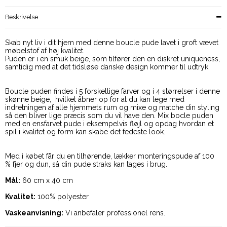
Beskrivelse
Skab nyt liv i dit hjem med denne boucle pude lavet i groft vævet
møbelstof af høj kvalitet.
Puden er i en smuk beige, som tilfører den en diskret uniqueness,
samtidig med at det tidsløse danske design kommer til udtryk.
Boucle puden findes i 5 forskellige farver og i 4 størrelser i denne
skønne beige, hvilket åbner op for at du kan lege med
indretningen af alle hjemmets rum og mixe og matche din styling
så den bliver lige præcis som du vil have den. Mix bocle puden
med en ensfarvet pude i eksempelvis fløjl og opdag hvordan et
spil i kvalitet og form kan skabe det fedeste look.
Med i købet får du en tilhørende, lækker monteringspude af 100
% fjer og dun, så din pude straks kan tages i brug.
Mål:
60 cm x 40 cm
Kvalitet:
100% polyester
Vaskeanvisning:
Vi anbefaler professionel rens.