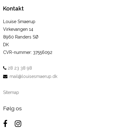
Kontakt
Louise Smaerup
Virkevangen 14
8960 Randers SØ
DK
CVR-nummer
:
37556092
28 23 38 98
:
mail@louisesmaerup.dk
Sitemap
Følg os