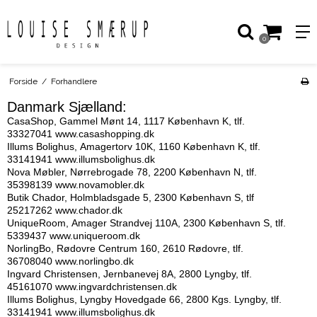
0
Forside
/
Forhandlere
Danmark Sjælland:
CasaShop, Gammel Mønt 14, 1117 København K, tlf.
33327041
www.casashopping.dk
Illums Bolighus, Amagertorv 10K, 1160 København K, tlf.
33141941
www.illumsbolighus.dk
Nova Møbler, Nørrebrogade 78, 2200 København N, tlf.
35398139
www.novamobler.dk
Butik Chador, Holmbladsgade 5, 2300 København S, tlf
25217262
www.chador.dk
UniqueRoom, Amager Strandvej 110A, 2300 København S, tlf.
5339437
www.uniqueroom.dk
NorlingBo, Rødovre Centrum 160, 2610 Rødovre, tlf.
36708040
www.norlingbo.dk
Ingvard Christensen, Jernbanevej 8A, 2800 Lyngby, tlf.
45161070
www.ingvardchristensen.dk
Illums Bolighus, Lyngby Hovedgade 66, 2800 Kgs. Lyngby, tlf.
33141941
www.illumsbolighus.dk