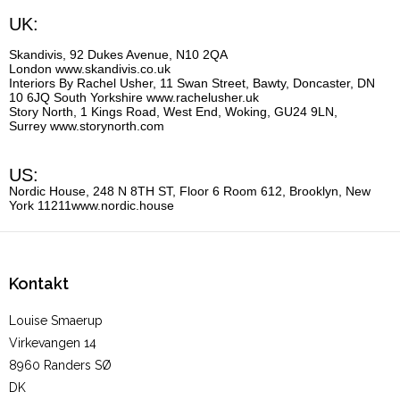
UK:
Skandivis, 92 Dukes Avenue, N10 2QA
London
www.skandivis.co.uk
Interiors By Rachel Usher, 11 Swan Street, Bawty, Doncaster, DN
10 6JQ South Yorkshire
www.rachelusher.uk
Story North, 1 Kings Road, West End, Woking, GU24 9LN,
Surrey
www.storynorth.com
US:
Nordic House, 248 N 8TH ST, Floor 6 Room 612, Brooklyn, New
York 11211
www.nordic.house
Kontakt
Louise Smaerup
Virkevangen 14
8960 Randers SØ
DK