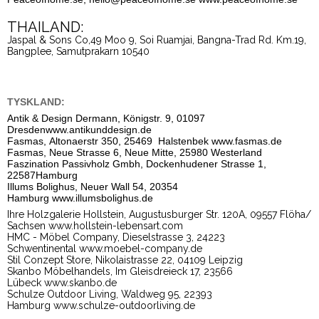
THAILAND:
Jaspal & Sons Co,49 Moo 9, Soi Ruamjai, Bangna-Trad Rd. Km.19,
Bangplee, Samutprakarn 10540
TYSKLAND:
Antik & Design Dermann, Königstr. 9, 01097
Dresden
www.antikunddesign.de
Fasmas, Altonaerstr 350, 25469 Halstenbek
www.fasmas.de
Fasmas, Neue Strasse 6, Neue Mitte, 25980 Westerland
Faszination Passivholz Gmbh, Dockenhudener Strasse 1,
22587Hamburg
Illums Bolighus, Neuer Wall 54, 20354
Hamburg
www.illumsbolighus.de
Ihre Holzgalerie Hollstein, Augustusburger Str. 120A, 09557 Flöha/
Sachsen
www.hollstein-lebensart.com
HMC - Möbel Company, Dieselstrasse 3, 24223
Schwentinental
www.moebel-company.de
Stil Conzept Store, Nikolaistrasse 22, 04109 Leipzig
Skanbo Möbelhandels, Im Gleisdreieck 17, 23566
Lübeck
www.skanbo.de
Schulze Outdoor Living, Waldweg 95, 22393
Hamburg
www.schulze-outdoorliving.de