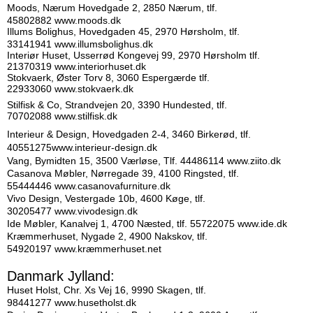
Moods, Nærum Hovedgade 2, 2850 Nærum, tlf.
45802882
www.moods.dk
Illums Bolighus, Hovedgaden 45, 2970 Hørsholm, tlf.
33141941
www.illumsbolighus.dk
Interiør Huset, Usserrød Kongevej 99, 2970 Hørsholm tlf.
21370319
www.interiorhuset.dk
Stokvaerk, Øster Torv 8, 3060 Espergærde tlf.
22933060
www.stokvaerk.dk
Stilfisk & Co, Strandvejen 20, 3390 Hundested, tlf.
70702088
www.stilfisk.dk
Interieur & Design, Hovedgaden 2-4, 3460 Birkerød, tlf.
40551275
www.interieur-design.dk
Vang, Bymidten 15, 3500 Værløse, Tlf. 44486114
www.ziito.dk
Casanova Møbler, Nørregade 39, 4100 Ringsted, tlf.
55444446
www.casanovafurniture.dk
Vivo Design, Vestergade 10b, 4600 Køge, tlf.
30205477
www.vivodesign.dk
Ide Møbler, Kanalvej 1, 4700 Næsted, tlf. 55722075
www.ide.dk
Kræmmerhuset, Nygade 2, 4900 Nakskov, tlf.
54920197
www.kræmmerhuset.net
Danmark Jylland:
Huset Holst, Chr. Xs Vej 16, 9990 Skagen, tlf.
98441277
www.husetholst.dk