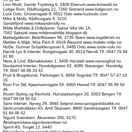
Linn Wold, Gamle Trysilveg 6, 2408 Elverum
www.linnwold.no
Livlige Rom, Rådhusgata 12, 7260 Sistrand
www.livligerom.no
Luck Oslo, Grünersgate 9, 0552 Oslo
www.luckoslo.com
Mike & Molly, Rådhusgata 9, 3210
Sandefjord
www.mikeandmolly.no
Milde Mathilde & Drillpikene, Sakse Viks Vei 1A,
7562 Saksvik
www.mildemathilde.blogspot.dk
Møbelgalleriet, Bedriftsveien 96, 3735 Skien
www.mgalleriet.no
Møbler & Miljø, Moa Park 8, 6018 Ålesund
www.mobler-miljo.no
NoDe, Gunnar Schjelderupsvei 6, 0485 Oslo
www.node-oslo.no
Narvik Lys & Interiør, Kongensgate 30, 8514 Narvik Tlf. 0047 76 94
61 80
Ness & Lind, Bårnakkveien 1, 9406 Harstad
www.nessoglind.no
Nordavind Interiør, Hundvågveien 52, 4085 Stavanger,
Hundvåg
Tlf. 0047 40 06 33 42
Pryd & Brugskunst, Parkvegen 5, 6856 Sogndal Tlf. 0047 57 67 10
16
Rom For Stil, Kjøpmannsgata 59, 6060 Hareid Tlf. 0047 95 99 56
46
Room Styling og Renhold, Hunstadsvingen 20, 5053 Bergen Tlf.
0047 99 09 90 04
Sans Interiør, Nyveg 39, 3840 Seljord
www.sansgardsbutikk.no
Sentrumsbutikken AS, Amfi Skansen, 8800 Sandnessjøen Tlf. 0047
91 84 06 62
Sigurd Svendsen, Åkraveien 205, 4270
Åkrehamn
www.sigurdsvendsen.no
Sjarm AS, Torget 12, 6440
Elnesvågen
www.sjarmbutikken.blogspot.dk