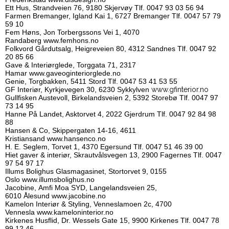
Ett Hus, Strandveien 76, 9180 Skjervøy Tlf. 0047 93 03 56 94
Farmen Bremanger, Igland Kai 1, 6727 Bremanger Tlf. 0047 57 79
59 10
Fem Høns, Jon Torbergssons Vei 1, 4070
Randaberg
www.femhons.no
Folkvord Gårdutsalg, Heigreveien 80, 4312 Sandnes Tlf. 0047 92
20 85 66
Gave & Interiørglede, Torggata 71, 2317
Hamar
www.gaveoginteriorglede.no
Genie, Torgbakken, 5411 Stord
Tlf. 0047 53 41 53 55
GF Interiør, Kyrkjevegen 30, 6230 Sykkylven
www.gfinterior.no
Gullfisken Austevoll, Birkelandsveien 2, 5392 Storebø Tlf. 0047 97
73 14 95
Hanne På Landet, Asktorvet 4, 2022 Gjerdrum Tlf. 0047 92 84 98
88
Hansen & Co, Skippergaten 14-16, 4611
Kristiansand
www.hansenco.no
H. E. Seglem, Torvet 1, 4370 Egersund Tlf. 0047 51 46 39 00
Hiet gaver & interiør, Skrautvålsvegen 13, 2900 Fagernes Tlf. 0047
97 54 97 17
Illums Bolighus Glasmagasinet, Stortorvet 9, 0155
Oslo
www.illumsbolighus.no
Jacobine, Amfi Moa SYD, Langelandsveien 25,
6010 Ålesund
www.jacobine.no
Kamelon Interiør & Styling, Venneslamoen 2c, 4700
Vennesla
www.kameloninterior.no
Kirkenes Husflid, Dr. Wessels Gate 15, 9900 Kirkenes Tlf. 0047 78
99 12 46