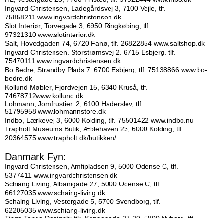
Ingvard Christensen, Ladegårdsvej 3, 7100 Vejle, tlf.
75858211
www.ingvardchristensen.dk
Slot Interiør, Torvegade 3, 6950 Ringkøbing, tlf.
97321310
www.slotinterior.dk
Salt, Hovedgaden 74, 6720 Fanø, tlf. 26822854
www.saltshop.dk
Ingvard Christensen, Storstrømsvej 2, 6715 Esbjerg, tlf.
75470111
www.ingvardchristensen.dk
Bo Bedre, Strandby Plads 7, 6700 Esbjerg, tlf. 75138866
w
ww.bo-
bedre.dk
Kollund Møbler, Fjordvejen 15, 6340 Kruså, tlf.
74678712
www.kollund.dk
Lohmann, Jomfrustien 2, 6100 Haderslev, t
lf.
51795958
w
ww.lohmannstore.dk
Indbo, Lærkevej 3, 6000 Kolding, tlf. 75501422
www.indbo.nu
Trapholt Museums Butik, Æblehaven 23, 6000 Kolding, tlf.
20364575
www.trapholt.dk/butikken/
Danmark Fyn:
Ingvard Christensen, Amfipladsen 9, 5000 Odense C, tlf.
5377411
www.ingvardchristensen.dk
Schiang Living, Albanigade 27, 5000 Odense C, tlf.
66127035
www.schaing-living.dk
Schaing Living, Vestergade 5, 5700 Svendborg, tlf.
62205035
www.schiang-living.dk
Tinga Tango Designbutik, Kongegade 27-29, 5800 Nyborg, tlf.