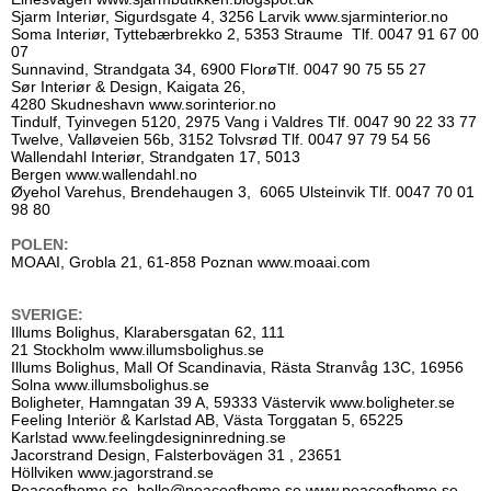
Sjarm Interiør, Sigurdsgate 4, 3256 Larvik
www.sjarminterior.no
Soma Interiør, Tyttebærbrekko 2, 5353 Straume Tlf. 0047 91 67 00
07
Sunnavind, Strandgata 34, 6900 FlorøTlf. 0047 90 75 55 27
Sør Interiør & Design, Kaigata 26,
4280 Skudneshavn
www.sorinterior.no
Tindulf, Tyinvegen 5120, 2975 Vang i Valdres Tlf. 0047 90 22 33 77
Twelve, Valløveien 56b, 3152 Tolvsrød Tlf. 0047 97 79 54 56
Wallendahl Interiør, Strandgaten 17, 5013
Bergen
www.wallendahl.no
Øyehol Varehus, Brendehaugen 3, 6065 Ulsteinvik Tlf. 0047 70 01
98 80
POLEN:
MOAAI, Grobla 21, 61-858 Poznan
www.moaai.com
SVERIGE:
Illums Bolighus, Klarabersgatan 62, 111
21 Stockholm
www.illumsbolighus.se
Illums Bolighus, Mall Of Scandinavia, Rästa Stranvåg 13C, 16956
Solna
www.illumsbolighus.se
Boligheter, Hamngatan 39 A, 59333 Västervik
www.boligheter.se
Feeling Interiör & Karlstad AB, Västa Torggatan 5, 65225
Karlstad
www.feelingdesigninredning.se
Jacorstrand Design, Falsterbovägen 31 , 23651
Höllviken
www.jagorstrand.se
Peaceofhome.se,
hello@peaceofhome.se
www.peaceofhome.se