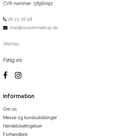
CVR-nummer
:
37556092
28 23 38 98
:
mail@louisesmaerup.dk
Sitemap
Følg os
Information
Om os
Messe og kunstudstillinger
Handelsbetingelser
Forhandlere