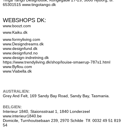
65301515
www.tingotango.dk
WEBSHOPS DK:
www.boozt.com
www.Kaiku.dk
www.formyliving.com
www.Designdreams.dk
www.designfund.dk
www.designfund.no
www.design-indretning.dk
https://www.trendyliving.dk/shop/louise-smaerup-787s1.html
www.Byflou.com
www.Viabella.dk
AUSTRALIEN:
Grey And Felt, 169 Sandy Bay Road, Sandy Bay, Tasmania.
BELGIEN:
Interieur 1840, Staionsstraat 1, 1840 Londerzeel
www.interieur1840.be
Domicile, Turnhoutsebaan 239, 2970 Schilde Tlf. 0032 49 51 819
54