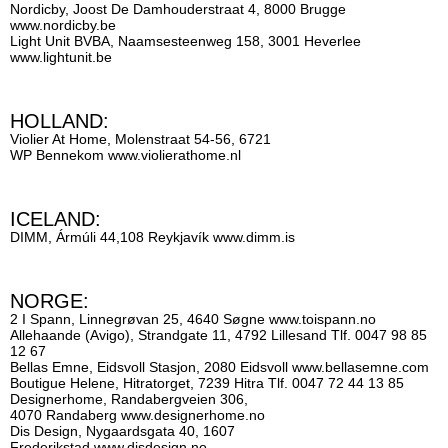
Nordicby, Joost De Damhouderstraat 4, 8000 Brugge
www.nordicby.be
Light Unit BVBA, Naamsesteenweg 158, 3001 Heverlee
www.lightunit.be
HOLLAND:
Violier At Home, Molenstraat 54-56, 6721
WP Bennekom
www.violierathome.nl
ICELAND:
DIMM, Ármúli 44,108 Reykjavík www.
dimm.is
NORGE:
2 I Spann, Linnegrøvan 25, 4640 Søgne
www.toispann.no
Allehaande (Avigo), Strandgate 11, 4792 Lillesand Tlf. 0047 98 85
12 67
Bellas Emne, Eidsvoll Stasjon, 2080 Eidsvoll
www.bellasemne.com
Boutigue Helene, Hitratorget, 7239 Hitra Tlf. 0047 72 44 13 85
Designerhome, Randabergveien 306,
4070 Randaberg
www.designerhome.no
Dis Design, Nygaardsgata 40, 1607
Frederikstad
www.disdesign.no