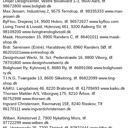
Drejer Designcenter, Vestre Boulevard 1-3, 9600 Aars, tlf.
98672800
www.boliglab.dk
Max Jessen, Industrivej 2, 9575 Terndrup, tlf. 98335333
www.max-
jessen.dk
ByFlou, Drejøvej 14, 9500 Hobro, tlf. 96572627
www.byflou.com
Living Trend & Livsstil, Hobrovej 461, 9200 Aalborg SV, tlf.
98109200 www.livingtrendoglivsstil.dk
Maak, Houmeden 15, 8900 Randers C, tlf. 86401011
www.maak-
shop.dk
Brdr. Sørensen (Entré), Haraldsvej 60, 8960 Randers SØ, tlf.
86201021
www.entreshop.dk
Designhuset Wertz, St. Sct. Pederstræde 16, 8800 Viborg, tlf.
78701800
www.designhusetwertz.dk
Bolighuset Ry, Kyhnsvej 6, 8680 Ry, tlf. 86891066
www.bolighuset-
ry.dk
T.I.N.G, Tværgade 13, 8600 Silkeborg, tlf. 86822099
www.ting-
shop.dk
KAiKU, Langdalsvej 46, 8220 Brabrand, tlf.
61709493
www.kaiku.dk
Thorsen Møbler A/S, Viborgvej 175, 8210 Århus, tlf.
86752998
www.thorsen.dk
Ingvard Christensen, Ravnsøvej 15E, 8240 Risskov, Tlf
86170111
www.ingvardchristensen.dk
Wiiben, Kirketorvet 2, 7900 Nykøbing Mors, t
lf.
97722299
www.wiiben.dk
HL, Vestergade 25, 7700 Thisted, tlf. 97922444
www.hlbo.dk