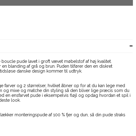
 boucle pude lavet i groft vævet møbelstof af høj kvalitet.
 en blanding af grå og brun. Puden tilfører den en diskret
tidsløse danske design kommer til udtryk.
ge farver og 2 størrelser, hvilket åbner op for at du kan lege med
m og mixe og matche din styling så den bliver lige præcis som du
d en ensfarvet pude i eksempelvis fløjl og opdag hvordan et spil i
deste look.
, lækker monteringspude af 100 % fjer og dun, så din pude straks