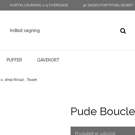
HURTIG LEVERING 2-5 HVERDAGE
30 DAGES FORTRYDELSESRET
PUFFER
GAVEKORT
u. strop 60x40 , Taupe
Pude Boucle 
Produktet er udsolgt.