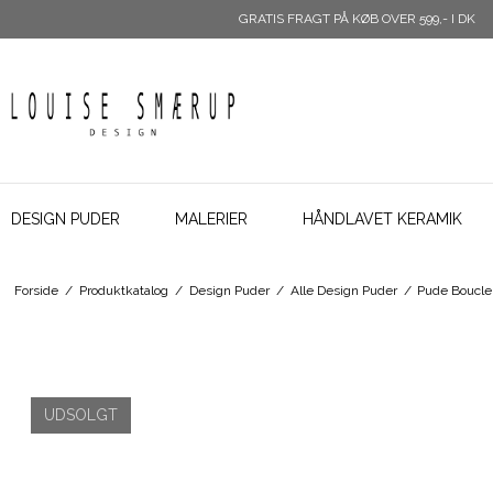
GRATIS FRAGT PÅ KØB OVER 599,- I DK
DESIGN PUDER
MALERIER
HÅNDLAVET KERAMIK
Forside
/
Produktkatalog
/
Design Puder
/
Alle Design Puder
/
Pude Boucle 
UDSOLGT