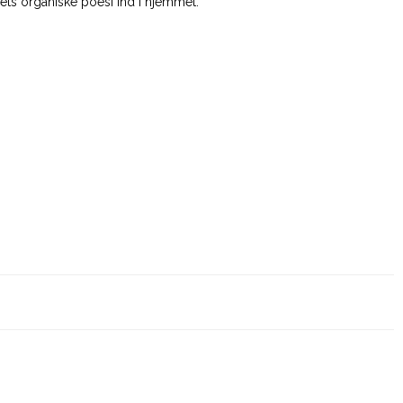
vets organiske poesi ind i hjemmet.