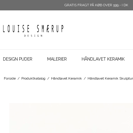
GRATIS FRAGT PÅ KØB OVER 599,- I DK
DESIGN PUDER
MALERIER
HÅNDLAVET KERAMIK
Forside
/
Produktkatalog
/
Håndlavet Keramik
/
Håndlavet Keramik Skulptur