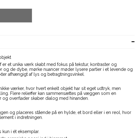
objekt
 er et unika værk skabt med fokus på tekstur, kontraster og
er og de dybe, mørke nuancer møder lysere partier i et levende og
kter afhængigt af lys og betragtningsvinkel.
 unikke værker, hvor hvert enkelt objekt har sit eget udtryk, men
ælling. Flere relieffer kan sammensættes på væggen som en
mer og overflader skaber dialog med hinanden.
n og placeres stående på en hylde, et bord eller i en reol, hvor
lement i indretningen.
s kun i ét eksemplar.