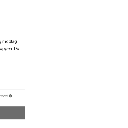
og modtag
shoppen. Du
brevet