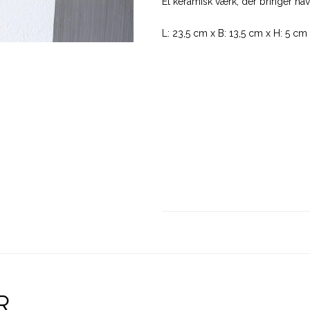
Et keramisk værk, der bringer ha
L: 23,5 cm x B: 13,5 cm x H: 5 cm
R