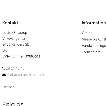
Kontakt
Information
Louise Smaerup
Om os
Virkevangen 14
Messe og kunstu
8960 Randers SØ
Handelsbetinge
DK
Forhandlere
CVR-nummer
:
37556092
28 23 38 98
:
mail@louisesmaerup.dk
Sitemap
Følg os