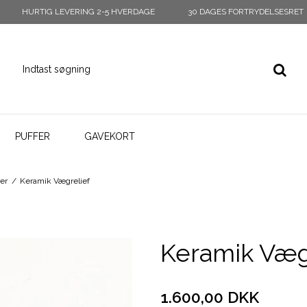
HURTIG LEVERING 2-5 HVERDAGE
30 DAGES FORTRYDELSESRET
PUFFER
GAVEKORT
er
/
Keramik Vægrelief
Keramik Væg
1.600,00 DKK