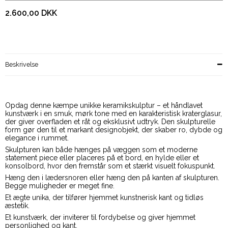
2.600,00 DKK
Beskrivelse
Opdag denne kæmpe unikke keramikskulptur – et håndlavet
kunstværk i en smuk, mørk tone med en karakteristisk kraterglasur,
der giver overfladen et råt og eksklusivt udtryk. Den skulpturelle
form gør den til et markant designobjekt, der skaber ro, dybde og
elegance i rummet.
Skulpturen kan både hænges på væggen som et moderne
statement piece eller placeres på et bord, en hylde eller et
konsolbord, hvor den fremstår som et stærkt visuelt fokuspunkt.
Hæng den i lædersnoren eller hæng den på kanten af skulpturen.
Begge muligheder er meget fine.
Et ægte unika, der tilfører hjemmet kunstnerisk kant og tidløs
æstetik.
Et kunstværk, der inviterer til fordybelse og giver hjemmet
personlighed og kant.