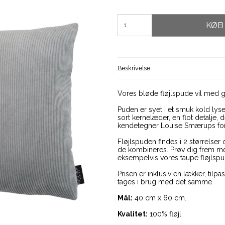
KØB
Beskrivelse
Vores bløde fløjlspude vil med gar
Puden er syet i et smuk kold lysegr
sort kernelæder, en flot detalje,
kendetegner Louise Smærups for
Fløjlspuden findes i 2 størrels
de kombineres. Prøv dig frem med
eksempelvis vores taupe fløjlspud
Prisen er inklusiv en lækker, til
tages i brug med det samme.
Mål:
40 cm x 60 cm.
Kvalitet:
100% fløjl