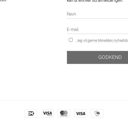
kan til enhver tid afmelde igen.
Jeg vil gerne tilmeldes nyheds
GODKEND