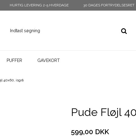
HURTIG LEVERING 2-5 HVERDAGE
30 DAGES FORTRYDELSESRET
PUFFER
GAVEKORT
jl 40x60, isgrå
Pude Fløjl 40
599,00 DKK