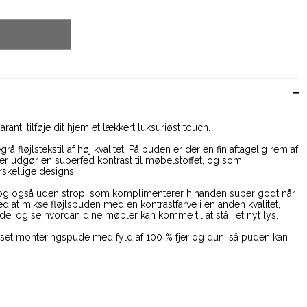
anti tilføje dit hjem et lækkert luksuriøst touch.
å fløjlstekstil af høj kvalitet. På puden er der en fin aftagelig rem af
 der udgør en superfed kontrast til møbelstoffet, og som
skellige designs.
er og også uden strop, som komplimenterer hinanden super godt når
 at mikse fløjlspuden med en kontrastfarve i en anden kvalitet,
e, og se hvordan dine møbler kan komme til at stå i et nyt lys.
passet monteringspude med fyld af 100 % fjer og dun, så puden kan