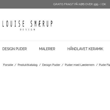
GRATIS FRAGT PÅ KØB OVER 599,- I DK
DESIGN PUDER
MALERIER
HÅNDLAVET KERAMIK
Forside
/
Produktkatalog
/
Design Puder
/
Puder med Læderrem
/
Pude Flø