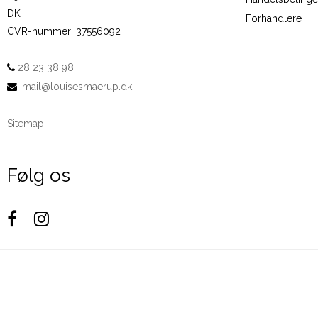
DK
Forhandlere
CVR-nummer
:
37556092
28 23 38 98
:
mail@louisesmaerup.dk
Sitemap
Følg os