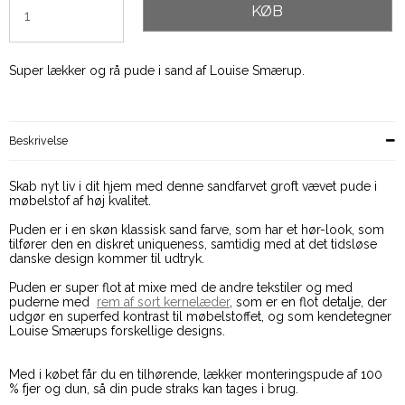
KØB
Super lækker og rå pude i sand af Louise Smærup.
Beskrivelse
Skab nyt liv i dit hjem med denne sandfarvet groft vævet pude i
møbelstof af høj kvalitet.
Puden er i en skøn klassisk sand farve, som har et hør-look, som
tilfører den en diskret uniqueness, samtidig med at det tidsløse
danske design kommer til udtryk.
Puden er super flot at mixe med de andre tekstiler og med
puderne med
rem af sort kernelæder
, som er en flot detalje, der
udgør en superfed kontrast til møbelstoffet, og som kendetegner
Louise Smærups forskellige designs.
Med i købet får du en tilhørende, lækker monteringspude af 100
% fjer og dun, så din pude straks kan tages i brug.