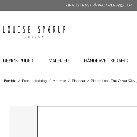
GRATIS FRAGT PÅ KØB OVER 599,- I DK
DESIGN PUDER
MALERIER
HÅNDLAVET KERAMIK
Forside
/
Produktkatalog
/
Malerier
/
Plakater
/
Plakat Look The Other Way