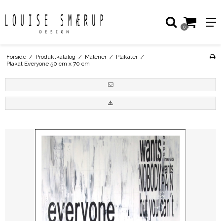
0
Forside
/
Produktkatalog
/
Malerier
/
Plakater
/
Plakat Everyone 50 cm x 70 cm