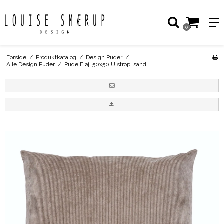
0
Forside
/
Produktkatalog
/
Design Puder
/
Alle Design Puder
/
Pude Fløjl 50x50 U strop, sand