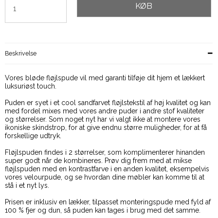
KØB
Beskrivelse
Vores bløde fløjlspude vil med garanti tilføje dit hjem et lækkert
luksuriøst touch.
Puden er syet i et cool sandfarvet fløjlstekstil af høj kvalitet og kan
med fordel mixes med vores andre puder i andre stof kvaliteter
og størrelser. Som noget nyt har vi valgt ikke at montere vores
ikoniske skindstrop, for at give endnu større muligheder, for at få
forskellige udtryk.
Fløjlspuden findes i 2 størrelser, som komplimenterer hinanden
super godt når de kombineres. Prøv dig frem med at mikse
fløjlspuden med en kontrastfarve i en anden kvalitet, eksempelvis
vores velourpude, og se hvordan dine møbler kan komme til at
stå i et nyt lys.
Prisen er inklusiv en lækker, tilpasset monteringspude med fyld af
100 % fjer og dun, så puden kan tages i brug med det samme.