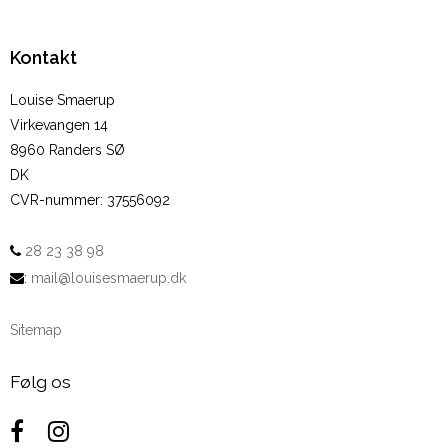
Kontakt
Louise Smaerup
Virkevangen 14
8960 Randers SØ
DK
CVR-nummer
:
37556092
28 23 38 98
:
mail@louisesmaerup.dk
Sitemap
Følg os