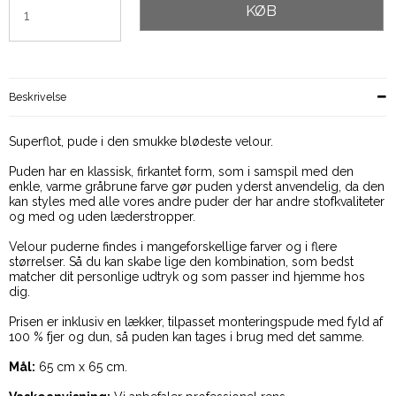
KØB
Beskrivelse
Superflot, pude i den smukke blødeste velour.
Puden har en klassisk, firkantet form, som i samspil med den
enkle, varme gråbrune farve gør puden yderst anvendelig, da den
kan styles med alle vores andre puder der har andre stofkvaliteter
og med og uden læderstropper.
Velour puderne findes i mangeforskellige farver og i flere
størrelser. Så du kan skabe lige den kombination, som bedst
matcher dit personlige udtryk og som passer ind hjemme hos
dig.
Prisen er inklusiv en lækker, tilpasset monteringspude med fyld af
100 % fjer og dun, så puden kan tages i brug med det samme.
Mål:
65 cm x 65 cm.