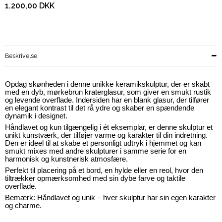
1.200,00 DKK
Beskrivelse
Opdag skønheden i denne unikke keramikskulptur, der er skabt
med en dyb, mørkebrun kraterglasur, som giver en smukt rustik
og levende overflade. Indersiden har en blank glasur, der tilfører
en elegant kontrast til det rå ydre og skaber en spændende
dynamik i designet.
Håndlavet og kun tilgængelig i ét eksemplar, er denne skulptur et
unikt kunstværk, der tilføjer varme og karakter til din indretning.
Den er ideel til at skabe et personligt udtryk i hjemmet og kan
smukt mixes med andre skulpturer i samme serie for en
harmonisk og kunstnerisk atmosfære.
Perfekt til placering på et bord, en hylde eller en reol, hvor den
tiltrækker opmærksomhed med sin dybe farve og taktile
overflade.
Bemærk: Håndlavet og unik – hver skulptur har sin egen karakter
og charme.