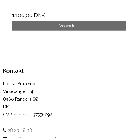
1.100,00 DKK
Vis produkt
Kontakt
Louise Smaerup
Virkevangen 14
8960 Randers SØ
DK
CVR-nummer
:
37556092
28 23 38 98