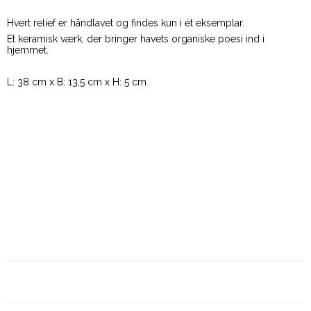
Hvert relief er håndlavet og findes kun i ét eksemplar.
Et keramisk værk, der bringer havets organiske poesi ind i
hjemmet.
L: 38 cm x B: 13,5 cm x H: 5 cm