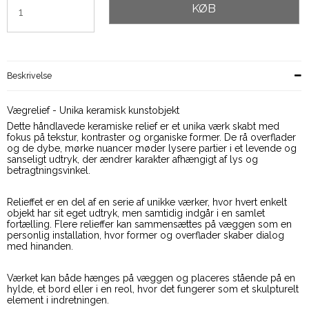
KØB
Beskrivelse
Vægrelief - Unika keramisk kunstobjekt
Dette håndlavede keramiske relief er et unika værk skabt med
fokus på tekstur, kontraster og organiske former. De rå overflader
og de dybe, mørke nuancer møder lysere partier i et levende og
sanseligt udtryk, der ændrer karakter afhængigt af lys og
betragtningsvinkel.
Relieffet er en del af en serie af unikke værker, hvor hvert enkelt
objekt har sit eget udtryk, men samtidig indgår i en samlet
fortælling. Flere relieffer kan sammensættes på væggen som en
personlig installation, hvor former og overflader skaber dialog
med hinanden.
Værket kan både hænges på væggen og placeres stående på en
hylde, et bord eller i en reol, hvor det fungerer som et skulpturelt
element i indretningen.