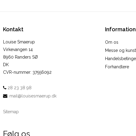
Kontakt
Information
Louise Smaerup
Om os
Virkevangen 14
Messe og kunstu
8960 Randers SØ
Handelsbetinge
DK
Forhandlere
CVR-nummer
:
37556092
28 23 38 98
:
mail@louisesmaerup.dk
Sitemap
Følg os