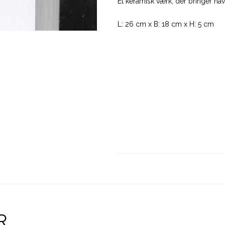
Et keramisk værk, der bringer ha
L: 26 cm x B: 18 cm x H: 5 cm
R