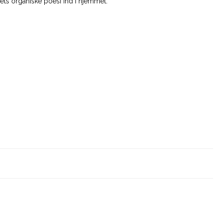
vets organiske poesi ind i hjemmet.