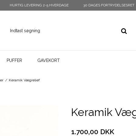
HURTIG LEVERING 2-5 HVERDAGE
30 DAGES FORTRYDELSESRET
PUFFER
GAVEKORT
er
/
Keramik Vægrelief
Keramik Væg
1.700,00 DKK