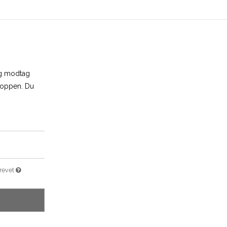
og modtag
shoppen. Du
brevet