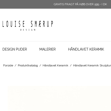
GRATIS FRAGT PÅ KØB OVER 599,- I DK
DESIGN PUDER
MALERIER
HÅNDLAVET KERAMIK
Forside
/
Produktkatalog
/
Håndlavet Keramik
/
Håndlavet Keramik Skulptur