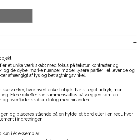
objekt
 er et unika værk skabt med fokus på tekstur, kontraster og
er og de dybe, mørke nuancer møder lysere partier i et levende og
kter afhængigt af lys og betragtningsvinkel.
 unikke værker, hvor hvert enkelt objekt har sit eget udtryk, men
ælling. Flere relieffer kan sammensættes på væggen som en
mer og overflader skaber dialog med hinanden.
n og placeres stående på en hylde, et bord eller i en reol, hvor
lement i indretningen.
s kun i ét eksemplar.