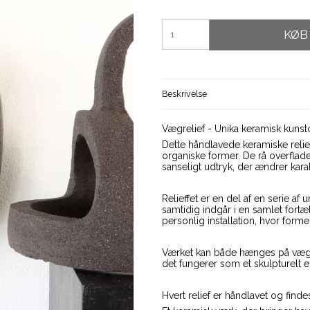
KØB
Beskrivelse
Vægrelief - Unika keramisk kunst
Dette håndlavede keramiske relief
organiske former. De rå overflad
sanseligt udtryk, der ændrer kara
Relieffet er en del af en serie af
samtidig indgår i en samlet fort
personlig installation, hvor for
Værket kan både hænges på vægge
det fungerer som et skulpturelt e
Hvert relief er håndlavet og finde