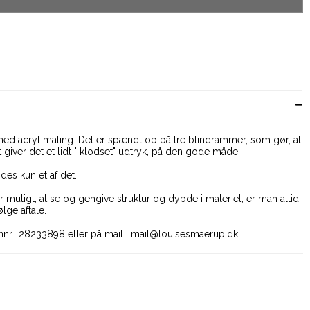
med acryl maling. Det er spændt op på tre blindrammer, som gør, at
 giver det et lidt " klodset" udtryk, på den gode måde.
ndes kun et af det.
r muligt, at se og gengive struktur og dybde i maleriet, er man altid
lge aftale.
nnr.: 28233898 eller på mail : mail@louisesmaerup.dk