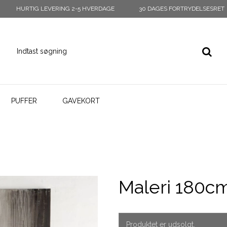
HURTIG LEVERING 2-5 HVERDAGE
30 DAGES FORTRYDELSESRET
PUFFER
GAVEKORT
Maleri 180
Produktet er udsolgt.