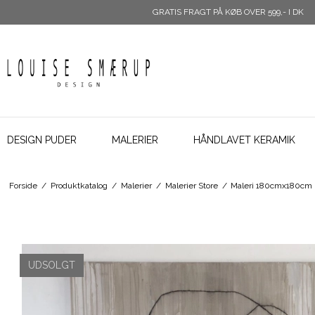
GRATIS FRAGT PÅ KØB OVER 599,- I DK
DESIGN PUDER
MALERIER
HÅNDLAVET KERAMIK
Forside
/
Produktkatalog
/
Malerier
/
Malerier Store
/
Maleri 180cmx180cm
UDSOLGT