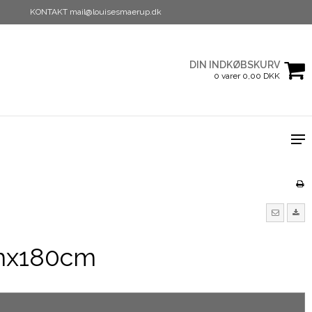
KONTAKT mail@louisesmaerup.dk
DIN INDKØBSKURV
0 varer 0,00 DKK
cmx180cm