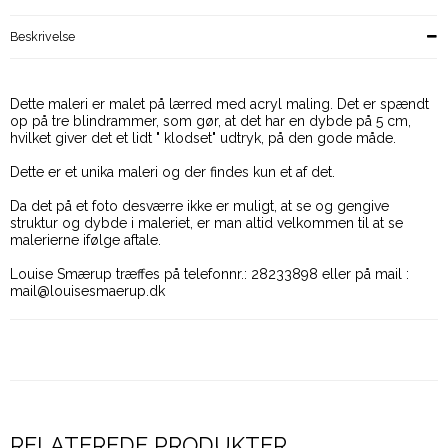
Beskrivelse
Dette maleri er malet på lærred med acryl maling. Det er spændt
op på tre blindrammer, som gør, at det har en dybde på 5 cm,
hvilket giver det et lidt " klodset" udtryk, på den gode måde.
Dette er et unika maleri og der findes kun et af det.
Da det på et foto desværre ikke er muligt, at se og gengive
struktur og dybde i maleriet, er man altid velkommen til at se
malerierne ifølge aftale.
Louise Smærup træffes på telefonnr.: 28233898 eller på mail :
mail@louisesmaerup.dk
RELATEREDE PRODUKTER