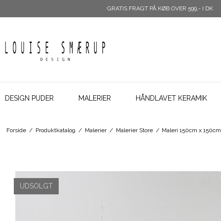
GRATIS FRAGT PÅ KØB OVER 599,- I DK
DESIGN PUDER
MALERIER
HÅNDLAVET KERAMIK
Forside
/
Produktkatalog
/
Malerier
/
Malerier Store
/
Maleri 150cm x 150c
UDSOLGT