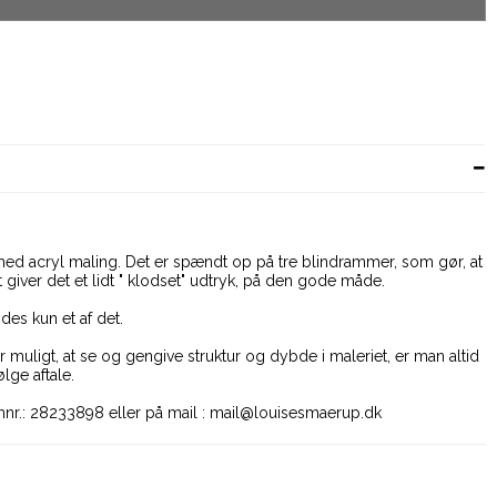
med acryl maling. Det er spændt op på tre blindrammer, som gør, at
 giver det et lidt " klodset" udtryk, på den gode måde.
ndes kun et af det.
r muligt, at se og gengive struktur og dybde i maleriet, er man altid
lge aftale.
nnr.: 28233898 eller på mail : mail@louisesmaerup.dk