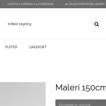
HURTIG LEVERING 2-5 HVERDAGE
30 DAGES FORTRYDELSESRET
PUFFER
GAVEKORT
m
Maleri 150c
Produktet er udsolgt.