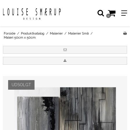
0
Forside
/
Produktkatalog
/
Malerier
/
Malerier Små
/
Maleri 50cm x 50cm
UDSOLGT