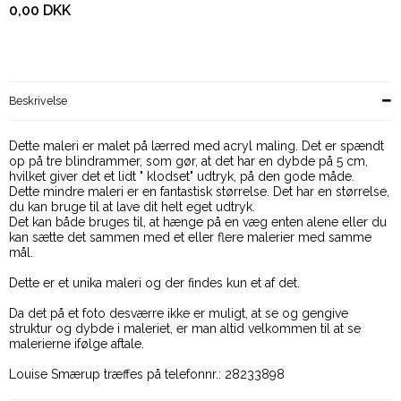
0,00 DKK
Beskrivelse
Dette maleri er malet på lærred med acryl maling. Det er spændt
op på tre blindrammer, som gør, at det har en dybde på 5 cm,
hvilket giver det et lidt " klodset" udtryk, på den gode måde.
Dette mindre maleri er en fantastisk størrelse. Det har en størrelse,
du kan bruge til at lave dit helt eget udtryk.
Det kan både bruges til, at hænge på en væg enten alene eller du
kan sætte det sammen med et eller flere malerier med samme
mål.
Dette er et unika maleri og der findes kun et af det.
Da det på et foto desværre ikke er muligt, at se og gengive
struktur og dybde i maleriet, er man altid velkommen til at se
malerierne ifølge aftale.
Louise Smærup træffes på telefonnr.: 28233898